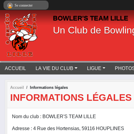
Panneau de gestion des cookies
Se connecter
BOWLER'S TEAM LILLE
Un Club de Bowlin
ACCUEIL
LA VIE DU CLUB
LIGUE
PHOTOS
Accueil
Informations légales
INFORMATIONS LÉGALES
Nom du club : BOWLER'S TEAM LILLE
Adresse : 4 Rue des Hortensias, 59116 HOUPLINES