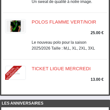
Un sweat de qualité à notre image.
POLOS FLAMME VERT/NOIR
25.00 €
Le nouveau polo pour la saison
2025/2026 Taille : M,L, XL, 2XL, 3XL
TICKET LIGUE MERCREDI
S
P
É
C
I
A
L
A
D
H
É
R
E
N
T
S
13.00 €
LES ANNIVERSAIRES