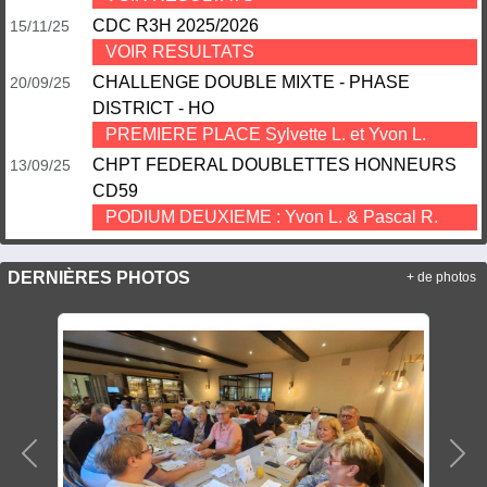
CDC R3H 2025/2026
15/11/25
VOIR RESULTATS
CHALLENGE DOUBLE MIXTE - PHASE
20/09/25
DISTRICT - HO
PREMIERE PLACE Sylvette L. et Yvon L.
CHPT FEDERAL DOUBLETTES HONNEURS
13/09/25
CD59
PODIUM DEUXIEME : Yvon L. & Pascal R.
DERNIÈRES PHOTOS
+ de photos
Précedent
Sui