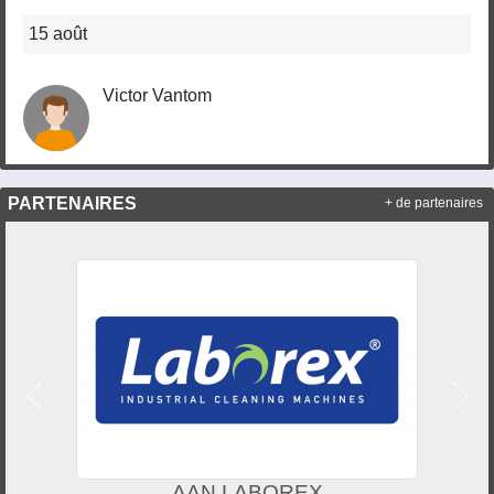
15 août
Victor Vantom
PARTENAIRES
+ de partenaires
Précedent
Suiv
AAN LABOREX