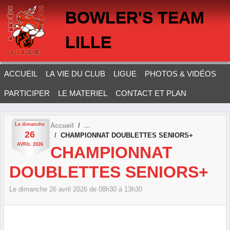
Panneau de gestion des cookies
BOWLER'S TEAM
LILLE
ACCUEIL
LA VIE DU CLUB
LIGUE
PHOTOS & VIDÉOS
PARTICIPER
LE MATERIEL
CONTACT ET PLAN
Le
dimanche
Accueil
26
CHAMPIONNAT DOUBLETTES SENIORS+
AVRIL
2026
CHAMPIONNAT
DOUBLETTES SENIORS+
Le
dimanche
26
avril
2026
de 08h30 à 13h30