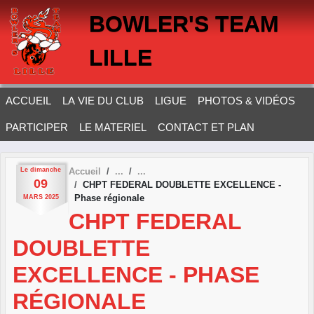
Panneau de gestion des cookies
BOWLER'S TEAM
LILLE
ACCUEIL
LA VIE DU CLUB
LIGUE
PHOTOS & VIDÉOS
PARTICIPER
LE MATERIEL
CONTACT ET PLAN
Le
dimanche
Accueil
09
CHPT FEDERAL DOUBLETTE EXCELLENCE -
Phase régionale
MARS
2025
CHPT FEDERAL
DOUBLETTE
EXCELLENCE - PHASE
RÉGIONALE