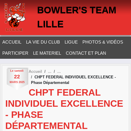
Panneau de gestion des cookies
BOWLER'S TEAM
LILLE
ACCUEIL
LA VIE DU CLUB
LIGUE
PHOTOS & VIDÉOS
PARTICIPER
LE MATERIEL
CONTACT ET PLAN
Le
samedi
Accueil
22
CHPT FEDERAL INDIVIDUEL EXCELLENCE -
Phase Départemental
MARS
2025
CHPT FEDERAL
INDIVIDUEL EXCELLENCE
- PHASE
DÉPARTEMENTAL