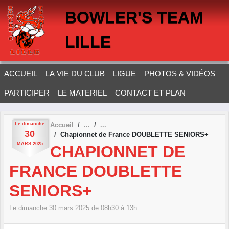
Panneau de gestion des cookies
BOWLER'S TEAM
LILLE
ACCUEIL
LA VIE DU CLUB
LIGUE
PHOTOS & VIDÉOS
PARTICIPER
LE MATERIEL
CONTACT ET PLAN
Le
dimanche
Accueil
30
Chapionnet de France DOUBLETTE SENIORS+
MARS
2025
CHAPIONNET DE
FRANCE DOUBLETTE
SENIORS+
Le
dimanche
30
mars
2025
de 08h30 à 13h