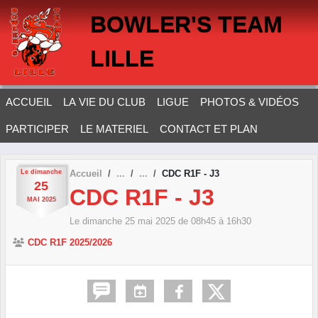
Panneau de gestion des cookies
BOWLER'S TEAM
LILLE
ACCUEIL
LA VIE DU CLUB
LIGUE
PHOTOS & VIDÉOS
PARTICIPER
LE MATERIEL
CONTACT ET PLAN
Le
dimanche
Accueil
CDC R1F - J3
25
CDC R1F - J3
MAI
2025
Le
dimanche
25
mai
2025
de 08h45 à 16h30
CDC R1F 2025/2026