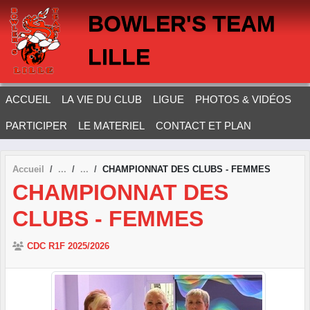
Panneau de gestion des cookies
BOWLER'S TEAM
LILLE
ACCUEIL
LA VIE DU CLUB
LIGUE
PHOTOS & VIDÉOS
PARTICIPER
LE MATERIEL
CONTACT ET PLAN
Accueil
CHAMPIONNAT DES CLUBS - FEMMES
CHAMPIONNAT DES
CLUBS - FEMMES
CDC R1F 2025/2026