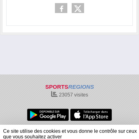
SPORTS
REGIONS
23057
visites
Charte cookies
Gestion des cookies
Ce site utilise des cookies et vous donne le contrôle sur ceux
Informations légales
Signaler un contenu inapproprié
que vous souhaitez activer