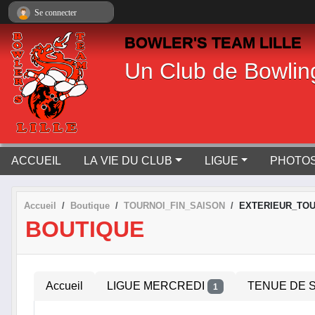
Panneau de gestion des cookies
Se connecter
BOWLER'S TEAM LILLE
Un Club de Bowlin
ACCUEIL
LA VIE DU CLUB
LIGUE
PHOTOS
Accueil
Boutique
TOURNOI_FIN_SAISON
EXTERIEUR_TO
BOUTIQUE
Accueil
LIGUE MERCREDI
TENUE DE 
1