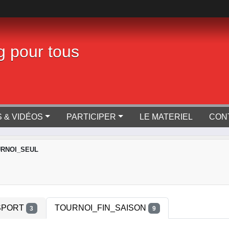
g pour tous
 & VIDÉOS
PARTICIPER
LE MATERIEL
CON
URNOI_SEUL
SPORT
TOURNOI_FIN_SAISON
3
9