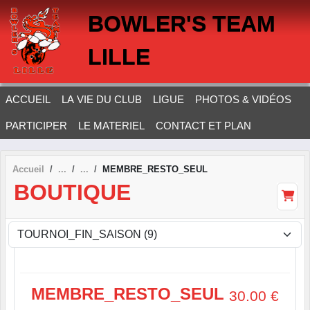
Panneau de gestion des cookies
BOWLER'S TEAM
LILLE
ACCUEIL
LA VIE DU CLUB
LIGUE
PHOTOS & VIDÉOS
PARTICIPER
LE MATERIEL
CONTACT ET PLAN
Accueil
MEMBRE_RESTO_SEUL
BOUTIQUE
MEMBRE_RESTO_SEUL
30.00
€